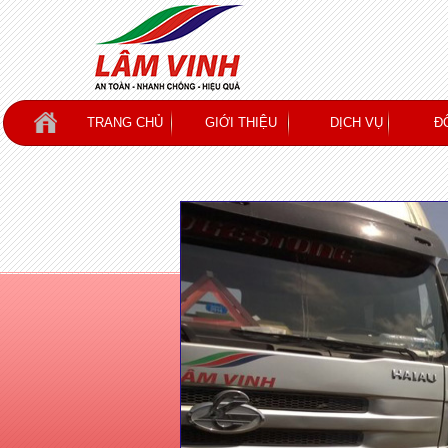
TRANG CHỦ
GIỚI THIỆU
DỊCH VỤ
Đ