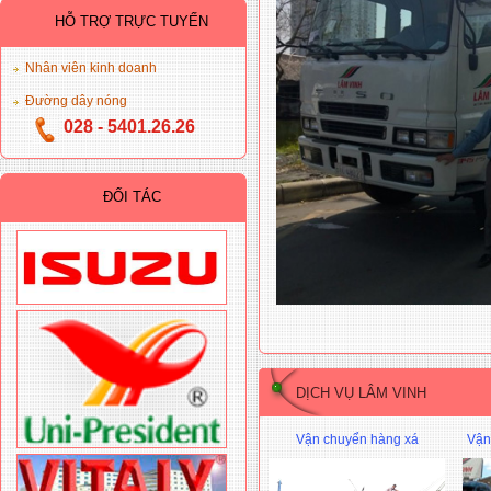
HỖ TRỢ TRỰC TUYẾN
Nhân viên kinh doanh
Đường dây nóng
028 - 5401.26.26
ĐỐI TÁC
DỊCH V
Vận chuyển hàng xá
Vận