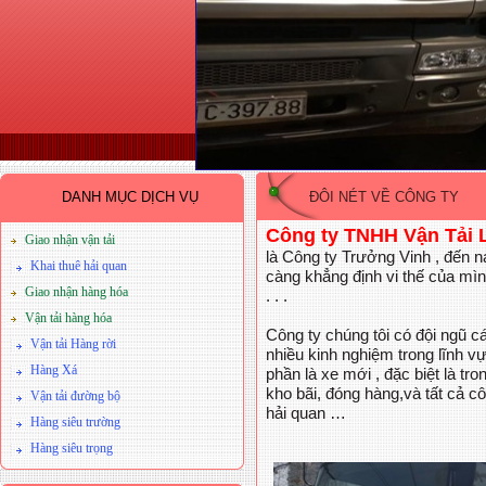
DANH MỤC DỊCH VỤ
ĐÔI NÉT VỀ CÔNG TY
Công ty TNHH Vận Tải 
Giao nhận vận tải
là Công ty Trưởng Vinh , đến n
Khai thuê hải quan
càng khẳng định vi thế của mình
Giao nhận hàng hóa
. . .
Vận tải hàng hóa
Công ty chúng tôi có đội ngũ 
Vận tải Hàng rời
nhiều kinh nghiệm trong lĩnh vự
Hàng Xá
phần là xe mới , đặc biệt là tr
kho bãi, đóng hàng,và tất cả c
Vận tải đường bộ
hải quan …
Hàng siêu trường
Hàng siêu trọng